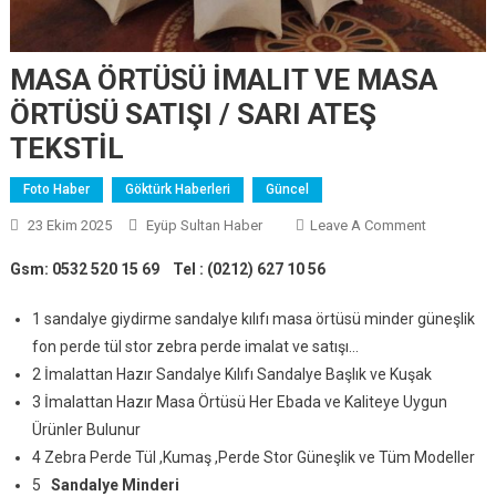
MASA ÖRTÜSÜ İMALIT VE MASA
ÖRTÜSÜ SATIŞI / SARI ATEŞ
TEKSTİL
Foto Haber
Göktürk Haberleri
Güncel
23 Ekim 2025
Eyüp Sultan Haber
Leave A Comment
On
MASA
Gsm: 0532 520 15 69
Tel : (0212) 627 10 56
ÖRTÜSÜ
İMALIT
1 sandalye giydirme sandalye kılıfı masa örtüsü minder güneşlik
VE
fon perde tül stor zebra perde imalat ve satışı…
MASA
2 İmalattan Hazır Sandalye Kılıfı Sandalye Başlık ve Kuşak
ÖRTÜSÜ
3 İmalattan Hazır Masa Örtüsü Her Ebada ve Kaliteye Uygun
SATIŞI /
Ürünler Bulunur
SARI
ATEŞ
4 Zebra Perde Tül ,Kumaş ,Perde Stor Güneşlik ve Tüm Modeller
TEKSTİL
5
Sandalye Minderi