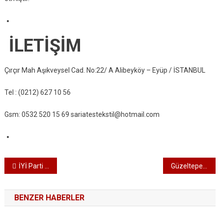
İLETİŞİM
Çırçır Mah Aşıkveysel Cad. No:22/ A Alibeyköy – Eyüp / İSTANBUL
Tel : (0212) 627 10 56
Gsm: 0532 520 15 69 sariatestekstil@hotmail.com
Yazı dolaşımı
İYİ Parti İbrahim Yıldırım ile yola devam dedi
Güzeltepe Emekliler Lokali Hafıza Kafe hizmete açıldı
BENZER HABERLER