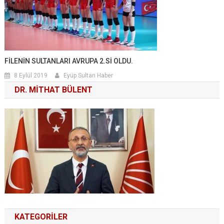
FİLENİN SULTANLARI AVRUPA 2.Sİ OLDU.
8 Eylül 2019
Eyüp Sultan Haber
DR. MITHAT BÜLENT
KATEGORILER