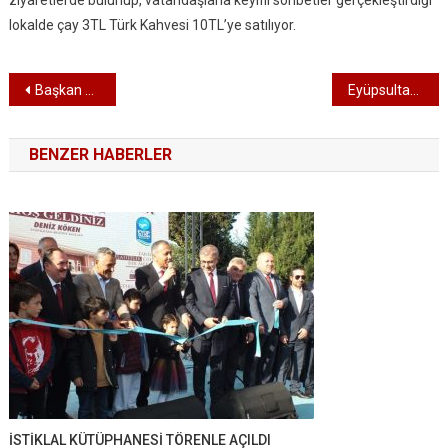
ziyaretlerde bulunup, vatandaşlarla keyifli sohbetler gerçekleştirdiği
lokalde çay 3TL Türk Kahvesi 10TL’ye satılıyor.
Yazı dolaşımı
Başkan Özmen, Dersimliler Birlik ve Dayanışma Pikniği’nde hemşehrileriyle buluştu
Eyüpsultan Belediyesi Spor Kulübü başarıdan başarıya koşuyor
BENZER HABERLER
İSTİKLAL KÜTÜPHANESİ TÖRENLE AÇILDI