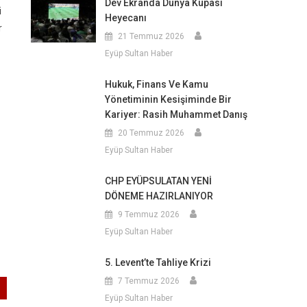
Dev Ekranda Dünya Kupası
i
Heyecanı
r
21 Temmuz 2026
Eyüp Sultan Haber
Hukuk, Finans Ve Kamu
Yönetiminin Kesişiminde Bir
Kariyer: Rasih Muhammet Danış
20 Temmuz 2026
Eyüp Sultan Haber
CHP EYÜPSULATAN YENİ
DÖNEME HAZIRLANIYOR
9 Temmuz 2026
Eyüp Sultan Haber
5. Levent’te Tahliye Krizi
7 Temmuz 2026
Eyüp Sultan Haber