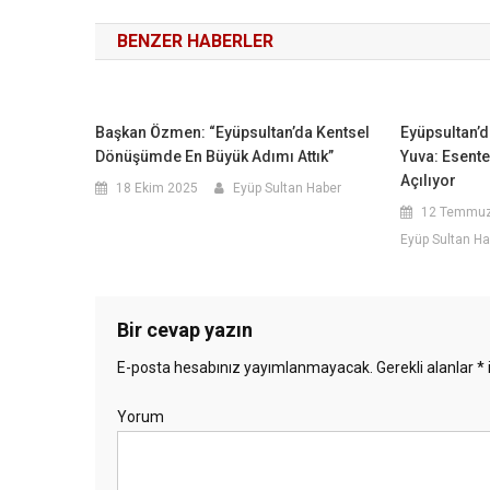
BENZER HABERLER
Başkan Özmen: “Eyüpsultan’da Kentsel
Eyüpsultan’d
Dönüşümde En Büyük Adımı Attık”
Yuva: Esente
Açılıyor
18 Ekim 2025
Eyüp Sultan Haber
12 Temmuz
Eyüp Sultan Ha
Bir cevap yazın
E-posta hesabınız yayımlanmayacak.
Gerekli alanlar
*
Yorum