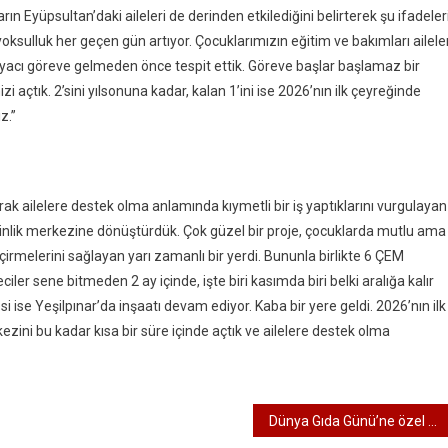
 Eyüpsultan’daki aileleri de derinden etkilediğini belirterek şu ifadeler
yoksulluk her geçen gün artıyor. Çocuklarımızın eğitim ve bakımları ailele
acı göreve gelmeden önce tespit ettik. Göreve başlar başlamaz bir
açtık. 2’sini yılsonuna kadar, kalan 1’ini ise 2026’nın ilk çeyreğinde
z.”
rak ailelere destek olma anlamında kıymetli bir iş yaptıklarını vurgulayan
inlik merkezine dönüştürdük. Çok güzel bir proje, çocuklarda mutlu ama
çirmelerini sağlayan yarı zamanlı bir yerdi. Bununla birlikte 6 ÇEM
er sene bitmeden 2 ay içinde, işte biri kasımda biri belki aralığa kalır
 ise Yeşilpınar’da inşaatı devam ediyor. Kaba bir yere geldi. 2026’nın ilk
zini bu kadar kısa bir süre içinde açtık ve ailelere destek olma
Dünya Gıda Günü’ne özel Dayanışma Çemberi