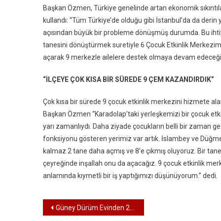
Başkan Özmen, Türkiye genelinde artan ekonomik sıkıntıların
kullandı: “Tüm Türkiye’de olduğu gibi İstanbul’da da derin 
açısından büyük bir probleme dönüşmüş durumda. Bu ihtiy
tanesini dönüştürmek suretiyle 6 Çocuk Etkinlik Merkezimizi 
açarak 9 merkezle ailelere destek olmaya devam edeceği
“İLÇEYE ÇOK KISA BİR SÜREDE 9 ÇEM KAZANDIRDIK”
Çok kısa bir sürede 9 çocuk etkinlik merkezini hizmete ala
Başkan Özmen “Karadolap’taki yerleşkemizi bir çocuk etk
yarı zamanlıydı. Daha ziyade çocukların belli bir zaman ge
fonksiyonu gösteren yerimiz var artık. İslambey ve Düğmecil
kalmaz 2 tane daha açmış ve 8’e çıkmış oluyoruz. Bir tanesi
çeyreğinde inşallah onu da açacağız. 9 çocuk etkinlik merke
anlamında kıymetli bir iş yaptığımızı düşünüyorum.” dedi.
Yazı dolaşımı
Güney Dürüm Evinden 29 Ekim Cumhuriyet Bayramı Kutlama Mesajı