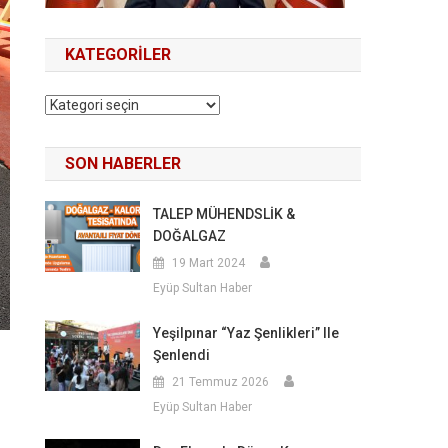
KATEGORILER
Kategoriler
SON HABERLER
TALEP MÜHENDSLİK &
DOĞALGAZ
19 Mart 2024
Eyüp Sultan Haber
Yeşilpınar “Yaz Şenlikleri” Ile
Şenlendi
21 Temmuz 2026
Eyüp Sultan Haber