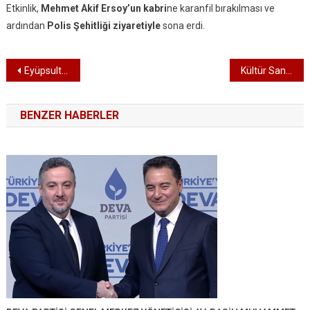
Etkinlik,
Mehmet Akif Ersoy’un kabri
ne karanfil bırakılması ve
ardından
Polis Şehitliği ziyaretiyle
sona erdi.
Yazı dolaşımı
Eyüpsultan’a değer katacak Gavuzoğlu Sosyal Yaşam Merkezi yükseliyor
Kültür Sanat Atölyeleri’ne yoğun ilgi
BENZER HABERLER