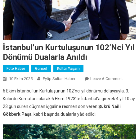
İstanbul’un Kurtuluşunun 102’nci Yıl
Dönümü Dualarla Anıldı
Foto Haber
Güncel
Kültür Yaşam
10 Ekim 2025
Eyüp Sultan Haber
Leave A Comment
On
İstanbul
6 Ekim İstanbul’un Kurtuluşunun 102’nci yıl dönümü dolayısıyla, 3.
Kurtuluş
Kolordu Komutanı olarak 6 Ekim 1923’te İstanbul’a girerek 4 yıl 10 ay
102’nci Y
23 gün süren düşman işgaline resmen son veren
Şükrü Naili
Dönümü
Gökberk Paşa
, kabri başında dualarla yâd edildi.
Dualarla
Anıldı