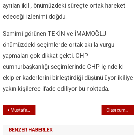
ayrılan ikili, önümüzdeki süreçte ortak hareket
edeceği izlenimi doğdu.
Samimi görünen TEKİN ve İMAMOĞLU
önümüzdeki seçimlerde ortak akılla vurgu
yapmaları çok dikkat çekti. CHP
cumhurbaşkanlığı seçimlerinde CHP içinde ki
ekipler kaderlerini birleştirdiği düşünülüyor ikiliye
yakın kişilerce ifade ediliyor bu noktada.
Yazı dolaşımı
Mustafa Taviloğlu koleksiyonu ve Basınla Öğle Yemeği
Olası cumhurbaşkanı adayımızın tartışılmasına önemli hamle
BENZER HABERLER