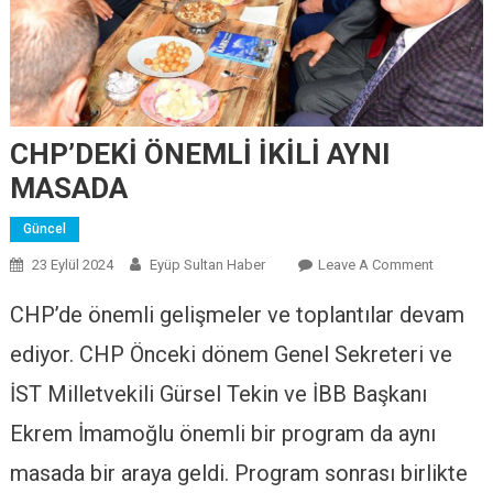
CHP’DEKİ ÖNEMLİ İKİLİ AYNI
MASADA
Güncel
23 Eylül 2024
Eyüp Sultan Haber
Leave A Comment
On
CHP’DEK
CHP’de önemli gelişmeler ve toplantılar devam
ÖNEMLİ
İKİLİ
ediyor. CHP Önceki dönem Genel Sekreteri ve
AYNI
İST Milletvekili Gürsel Tekin ve İBB Başkanı
MASAD
Ekrem İmamoğlu önemli bir program da aynı
masada bir araya geldi. Program sonrası birlikte